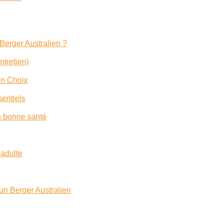
 Berger Australien ?
ntretien)
on Choix
sentiels
n bonne santé
 adulte
 un Berger Australien