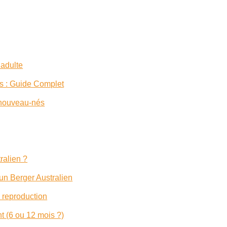
 adulte
ns : Guide Complet
s nouveau-nés
ralien ?
 un Berger Australien
a reproduction
t (6 ou 12 mois ?)