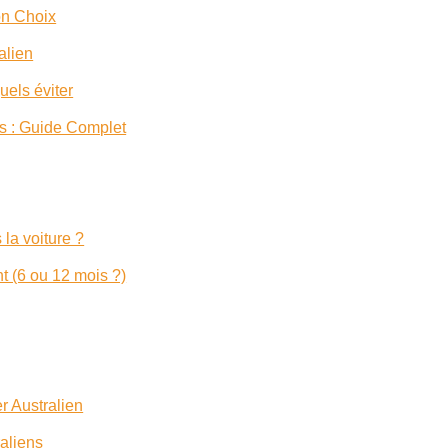
on Choix
alien
uels éviter
ns : Guide Complet
 la voiture ?
t (6 ou 12 mois ?)
r Australien
raliens