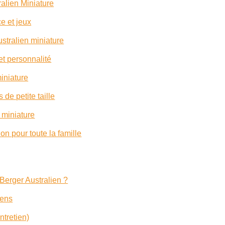
alien Miniature
e et jeux
ustralien miniature
et personnalité
iniature
de petite taille
n miniature
n pour toute la famille
 Berger Australien ?
iens
ntretien)