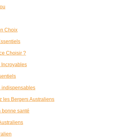
Fou
on Choix
Essentiels
ce Choisir ?
s Incroyables
sentiels
s indispensables
z les Bergers Australiens
n bonne santé
ustraliens
ralien