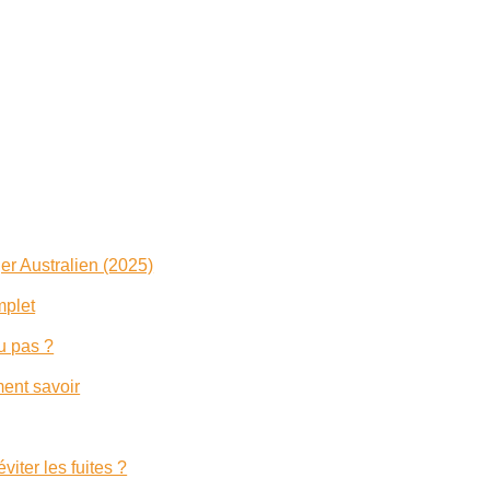
r Australien (2025)
mplet
u pas ?
ment savoir
viter les fuites ?