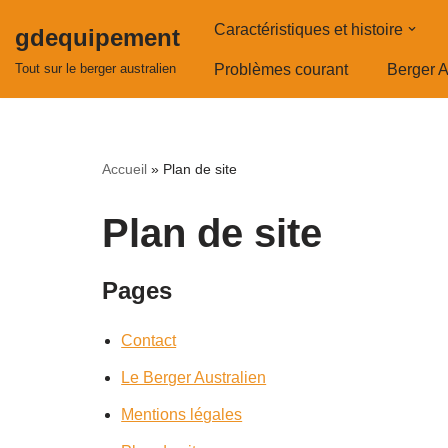
Caractéristiques et histoire
gdequipement
Aller
Tout sur le berger australien
Problèmes courant
Berger A
au
contenu
Accueil
»
Plan de site
Plan de site
Pages
Contact
Le Berger Australien
Mentions légales