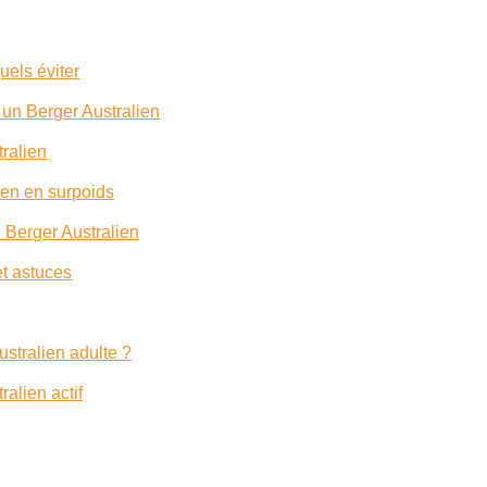
uels éviter
 un Berger Australien
tralien
ien en surpoids
 Berger Australien
et astuces
ustralien adulte ?
alien actif