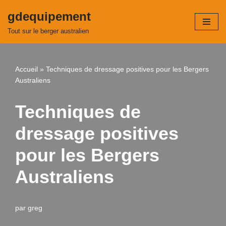
gdequipement
Aller
Tout sur le berger australien
au
contenu
Accueil
»
Techniques de dressage positives pour les Bergers
Australiens
Techniques de
dressage positives
pour les Bergers
Australiens
par
greg