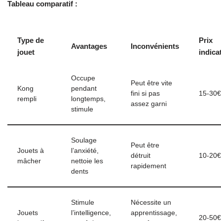
Tableau comparatif :
Type de
Prix
Avantages
Inconvénients
jouet
indicat
Occupe
Peut être vite
Kong
pendant
fini si pas
15-30€
rempli
longtemps,
assez garni
stimule
Soulage
Peut être
Jouets à
l’anxiété,
détruit
10-20€
mâcher
nettoie les
rapidement
dents
Stimule
Nécessite un
Jouets
l’intelligence,
apprentissage,
20-50€