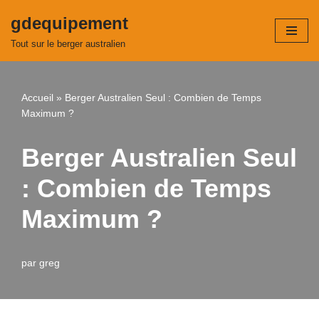
gdequipement
Aller
Tout sur le berger australien
au
contenu
Accueil
»
Berger Australien Seul : Combien de Temps
Maximum ?
Berger Australien Seul
: Combien de Temps
Maximum ?
par
greg