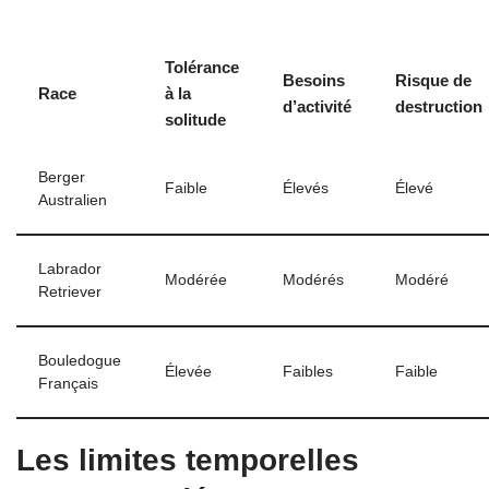
Tolérance
Besoins
Risque de
Race
à la
d’activité
destruction
solitude
Berger
Faible
Élevés
Élevé
Australien
Labrador
Modérée
Modérés
Modéré
Retriever
Bouledogue
Élevée
Faibles
Faible
Français
Les limites temporelles