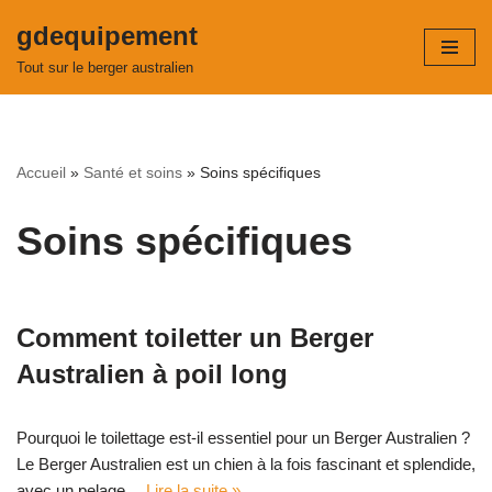
gdequipement
Aller
Tout sur le berger australien
au
contenu
Accueil
»
Santé et soins
»
Soins spécifiques
Soins spécifiques
Comment toiletter un Berger
Australien à poil long
Pourquoi le toilettage est-il essentiel pour un Berger Australien ?
Le Berger Australien est un chien à la fois fascinant et splendide,
avec un pelage…
Lire la suite »