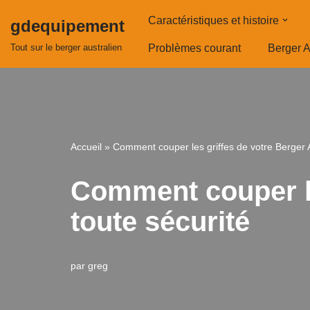
Caractéristiques et histoire
gdequipement
Aller
Tout sur le berger australien
Problèmes courant
Berger A
au
contenu
Accueil
»
Comment couper les griffes de votre Berger A
Comment couper le
toute sécurité
par
greg