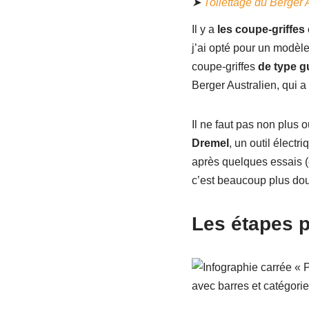
➤
Toilettage du Berger 
Il y a
les coupe-griffes
j’ai opté pour un modèle
coupe-griffes
de type gu
Berger Australien, qui a
Il ne faut pas non plus o
Dremel
, un outil élect
après quelques essais (et
c’est beaucoup plus dou
Les étapes 