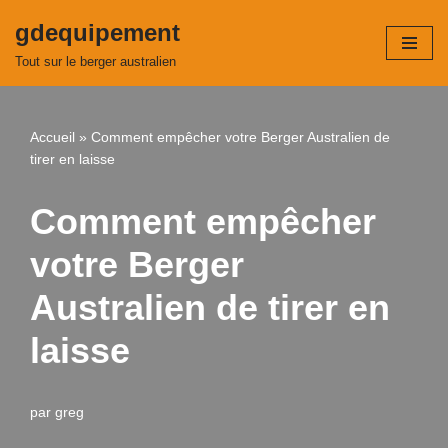
gdequipement
Aller
Tout sur le berger australien
au
contenu
Accueil
»
Comment empêcher votre Berger Australien de
tirer en laisse
Comment empêcher
votre Berger
Australien de tirer en
laisse
par
greg