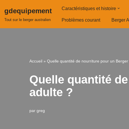
Caractéristiques et histoire
gdequipement
Aller
Tout sur le berger australien
Problèmes courant
Berger A
au
contenu
Accueil
»
Quelle quantité de nourriture pour un Berger 
Quelle quantité de
adulte ?
par
greg