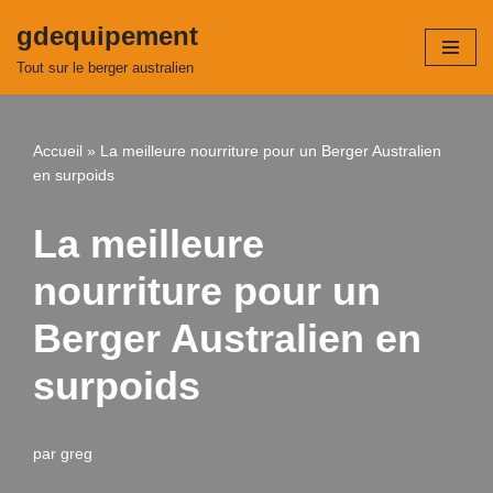
gdequipement
Aller
Tout sur le berger australien
au
contenu
Accueil
»
La meilleure nourriture pour un Berger Australien
en surpoids
La meilleure
nourriture pour un
Berger Australien en
surpoids
par
greg