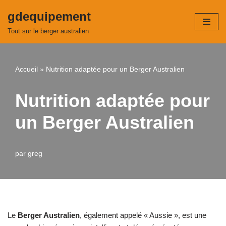
gdequipement
Aller
Tout sur le berger australien
au
contenu
Accueil
»
Nutrition adaptée pour un Berger Australien
Nutrition adaptée pour
un Berger Australien
par
greg
Le
Berger Australien
, également appelé « Aussie », est une