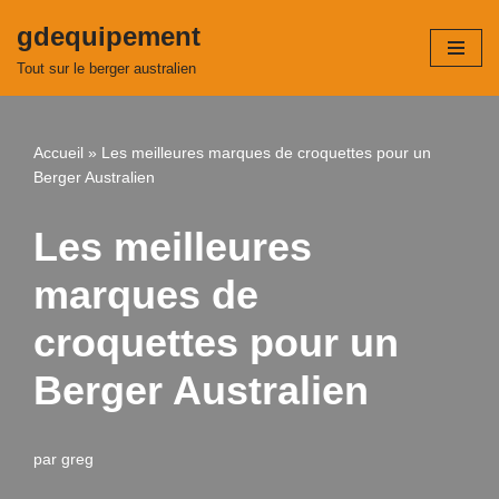
gdequipement
Aller
Tout sur le berger australien
au
contenu
Accueil
»
Les meilleures marques de croquettes pour un
Berger Australien
Les meilleures
marques de
croquettes pour un
Berger Australien
par
greg