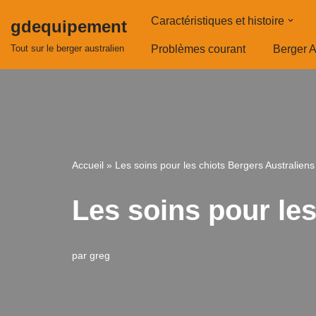
Caractéristiques et histoire
gdequipement
Aller
Tout sur le berger australien
Problèmes courant
Berger A
au
contenu
Accueil
»
Les soins pour les chiots Bergers Australie
Les soins pour le
par
greg