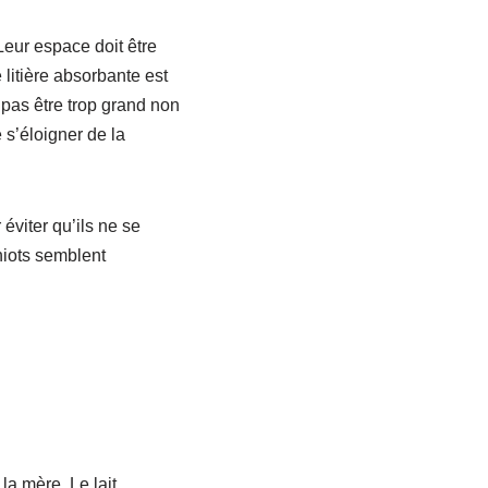
eur espace doit être
litière absorbante est
 pas être trop grand non
e s’éloigner de la
éviter qu’ils ne se
hiots semblent
a mère. Le lait