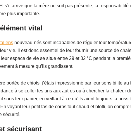
 Et s’il arrive que la mère ne soit pas présente, la responsabilité
ore plus importante.
élément vital
raliens
nouveau-nés sont incapables de réguler leur température
ur vie. Il est donc essentiel de leur fournir une source de chal
 leur espace de vie se situe entre 29 et 32 °C pendant la premi
vement à mesure qu’ils grandissent.
e portée de chiots, j’étais impressionné par leur sensibilité au 
ndance à se coller les uns aux autres ou à chercher la chaleur d
nt sous leur panier, en veillant à ce qu’ils aient toujours la possi
. En voyant leur petit tas de corps tout chaud et blotti, on compr
e sécurité.
et sécurisant