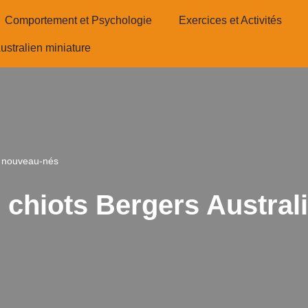
Comportement et Psychologie
Exercices et Activités
ustralien miniature
ns nouveau-nés
s chiots Bergers Austra