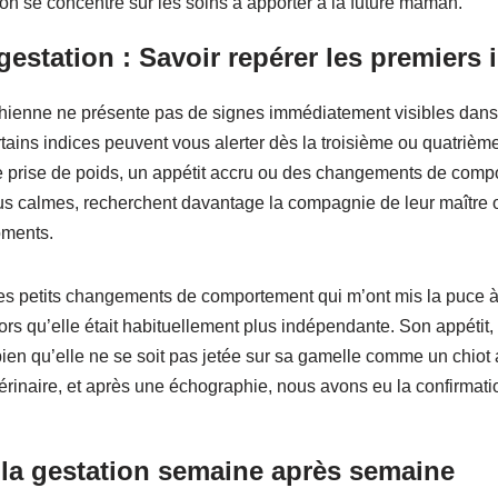
’on se concentre sur les soins à apporter à la future maman.
estation : Savoir repérer les premiers 
hienne ne présente pas de signes immédiatement visibles dans
rtains indices peuvent vous alerter dès la troisième ou quatriè
e prise de poids, un appétit accru ou des changements de comp
s calmes, recherchent davantage la compagnie de leur maître ou
oments.
es petits changements de comportement qui m’ont mis la puce à l’
ors qu’elle était habituellement plus indépendante. Son appétit, l
en qu’elle ne se soit pas jetée sur sa gamelle comme un chiot a
rinaire, et après une échographie, nous avons eu la confirmatio
 la gestation semaine après semaine