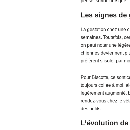
pense, surtout lorsque l
Les signes de g
La gestation chez une c
semaines. Toutefois, ce
on peut noter une légèr
chiennes deviennent plu
préfèrent s’isoler par m
Pour Biscotte, ce sont c
toujours collée à moi, al
légèrement augmenté, bi
rendez-vous chez le vété
des petits.
L’évolution de