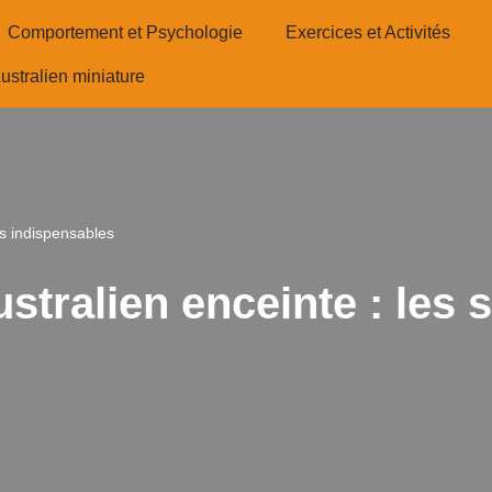
Comportement et Psychologie
Exercices et Activités
ustralien miniature
ns indispensables
tralien enceinte : les 