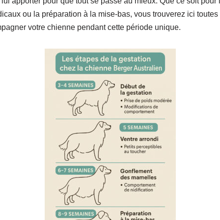
à lui apporter pour que tout se passe au mieux. Que ce soit pour l
dicaux ou la préparation à la mise-bas, vous trouverez ici toutes
pagner votre chienne pendant cette période unique.