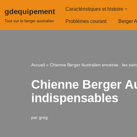
Caractéristiques et histoire
gdequipement
Aller
Tout sur le berger australien
Problèmes courant
Berger A
au
contenu
Accueil
»
Chienne Berger Australien enceinte : les soi
Chienne Berger Aus
indispensables
par
greg