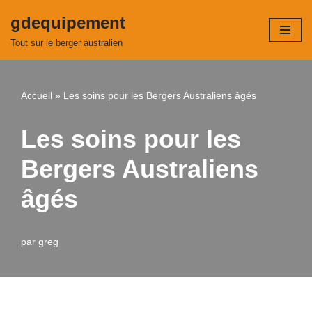
gdequipement
Aller
Tout sur le berger australien
au
contenu
Accueil
»
Les soins pour les Bergers Australiens âgés
Les soins pour les
Bergers Australiens
âgés
par
greg