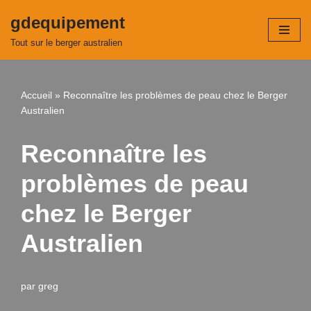
gdequipement
Aller
Tout sur le berger australien
au
contenu
Accueil
»
Reconnaître les problèmes de peau chez le Berger
Australien
Reconnaître les
problèmes de peau
chez le Berger
Australien
par
greg