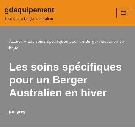
gdequipement
Aller
Tout sur le berger australien
au
contenu
Accueil
»
Les soins spécifiques pour un Berger Australien en
hiver
Les soins spécifiques
pour un Berger
Australien en hiver
par
greg