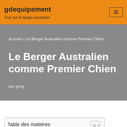
gdequipement
Aller
Tout sur le berger australien
au
contenu
Accueil
»
Le Berger Australien comme Premier Chien
Le Berger Australien
comme Premier Chien
par
greg
Table des matiéres