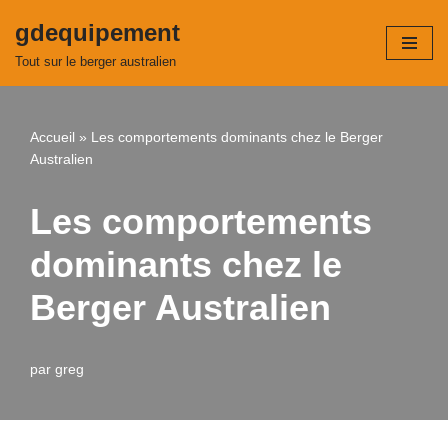
gdequipement
Aller
Tout sur le berger australien
au
contenu
Accueil
»
Les comportements dominants chez le Berger
Australien
Les comportements
dominants chez le
Berger Australien
par
greg